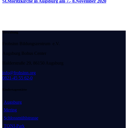
St.Moritzkirche in Augsburg am 7.- 8.November 2020
Verwaltung
Frohsinn Bildungszentrum e.V.
Augsburg Bohus Center
H
alderstraße 29, 86150 Augsburg
info@frohsinn.org
0821-45 55 62-0
Kindertagesstätte
Augsburg
Mering
Schlossmühlstrasse
TONI-Park