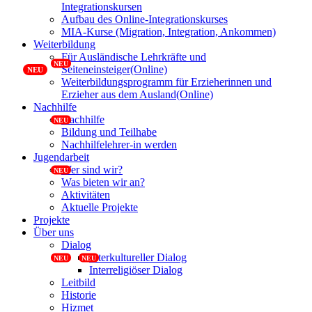
Integrationskursen
Aufbau des Online-Integrationskurses
MIA-Kurse (Migration, Integration, Ankommen)
Weiterbildung
Für Ausländische Lehrkräfte und
Seiteneinsteiger(Online)
Weiterbildungsprogramm für Erzieherinnen und
Erzieher aus dem Ausland(Online)
Nachhilfe
Nachhilfe
Bildung und Teilhabe
Nachhilfelehrer-in werden
Jugendarbeit
Wer sind wir?
Was bieten wir an?
Aktivitäten
Aktuelle Projekte
Projekte
Über uns
Dialog
Interkultureller Dialog
Interreligiöser Dialog
Leitbild
Historie
Hizmet