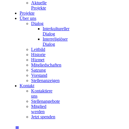
Aktuelle
Projekte
Projekte
Über uns
Dialog
Interkultureller
Dialog
Interreligiöser
Dialog
Leitbild
Historie
Hizmet
Mitgliedschaften
Satzung
Vorstand
Stellenanzeigen
Kontakt
Kontaktiere
uns
Stellenangebote
Mitglied
werden
Jetzt spenden