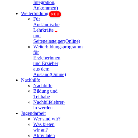
Integration,
Ankommen)
Weiterbildung
Für
Ausländische
Lehrkräfte
und
Seiteneinsteiger(Online)
Weiterbildungsprogramm
für
Erzieherinnen
und Erzieher
aus dem
Ausland(Online)
Nachhilfe
Nachhilfe
Bildung und
Teilhabe
Nachhilfelehrer-
in werden
Jugendarbeit
Wer sind wir?
Was bieten
wir an?
Aktivitäten