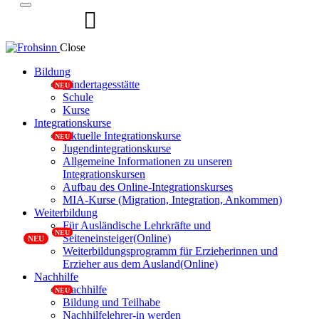
Close
Bildung
Kindertagesstätte
Schule
Kurse
Integrationskurse
Aktuelle Integrationskurse
Jugendintegrationskurse
Allgemeine Informationen zu unseren
Integrationskursen
Aufbau des Online-Integrationskurses
MIA-Kurse (Migration, Integration, Ankommen)
Weiterbildung
Für Ausländische Lehrkräfte und
Seiteneinsteiger(Online)
Weiterbildungsprogramm für Erzieherinnen und
Erzieher aus dem Ausland(Online)
Nachhilfe
Nachhilfe
Bildung und Teilhabe
Nachhilfelehrer-in werden