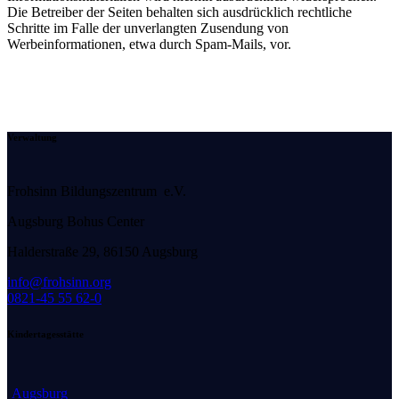
Die Betreiber der Seiten behalten sich ausdrücklich rechtliche
Schritte im Falle der unverlangten Zusendung von
Werbeinformationen, etwa durch Spam-Mails, vor.
Verwaltung
Frohsinn Bildungszentrum e.V.
Augsburg Bohus Center
H
alderstraße 29, 86150 Augsburg
info@frohsinn.org
0821-45 55 62-0
Kindertagesstätte
Augsburg