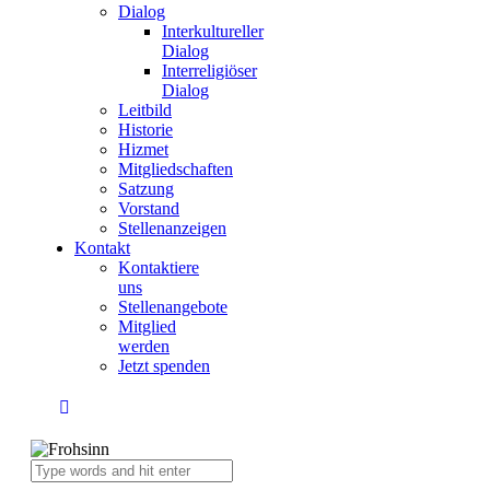
Dialog
Interkultureller
Dialog
Interreligiöser
Dialog
Leitbild
Historie
Hizmet
Mitgliedschaften
Satzung
Vorstand
Stellenanzeigen
Kontakt
Kontaktiere
uns
Stellenangebote
Mitglied
werden
Jetzt spenden