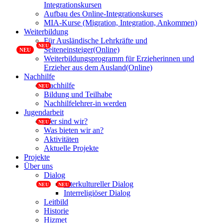
Integrationskursen
Aufbau des Online-Integrationskurses
MIA-Kurse (Migration, Integration, Ankommen)
Weiterbildung
Für Ausländische Lehrkräfte und
Seiteneinsteiger(Online)
Weiterbildungsprogramm für Erzieherinnen und
Erzieher aus dem Ausland(Online)
Nachhilfe
Nachhilfe
Bildung und Teilhabe
Nachhilfelehrer-in werden
Jugendarbeit
Wer sind wir?
Was bieten wir an?
Aktivitäten
Aktuelle Projekte
Projekte
Über uns
Dialog
Interkultureller Dialog
Interreligiöser Dialog
Leitbild
Historie
Hizmet