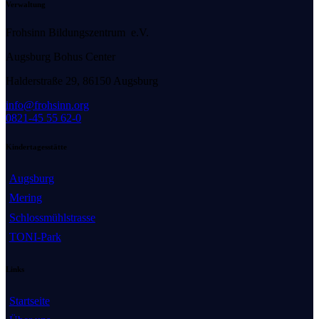
Verwaltung
Frohsinn Bildungszentrum e.V.
Augsburg Bohus Center
H
alderstraße 29, 86150 Augsburg
info@frohsinn.org
0821-45 55 62-0
Kindertagesstätte
Augsburg
Mering
Schlossmühlstrasse
TONI-Park
Links
Startseite