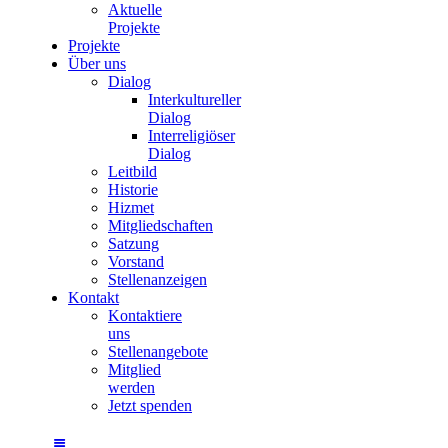
Aktuelle
Projekte
Projekte
Über uns
Dialog
Interkultureller
Dialog
Interreligiöser
Dialog
Leitbild
Historie
Hizmet
Mitgliedschaften
Satzung
Vorstand
Stellenanzeigen
Kontakt
Kontaktiere
uns
Stellenangebote
Mitglied
werden
Jetzt spenden