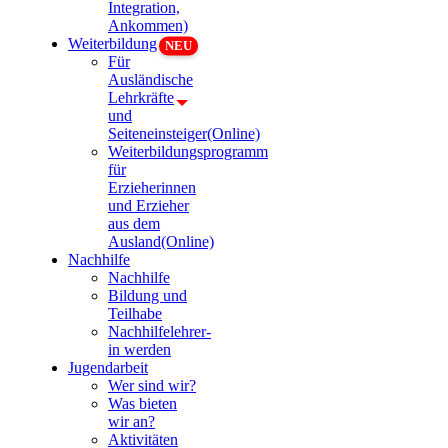
Integration,
Ankommen)
Weiterbildung
Für
Ausländische
Lehrkräfte
und
Seiteneinsteiger(Online)
Weiterbildungsprogramm
für
Erzieherinnen
und Erzieher
aus dem
Ausland(Online)
Nachhilfe
Nachhilfe
Bildung und
Teilhabe
Nachhilfelehrer-
in werden
Jugendarbeit
Wer sind wir?
Was bieten
wir an?
Aktivitäten