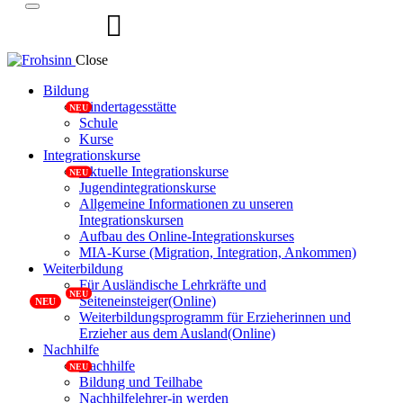
Close
Bildung
Kindertagesstätte
Schule
Kurse
Integrationskurse
Aktuelle Integrationskurse
Jugendintegrationskurse
Allgemeine Informationen zu unseren
Integrationskursen
Aufbau des Online-Integrationskurses
MIA-Kurse (Migration, Integration, Ankommen)
Weiterbildung
Für Ausländische Lehrkräfte und
Seiteneinsteiger(Online)
Weiterbildungsprogramm für Erzieherinnen und
Erzieher aus dem Ausland(Online)
Nachhilfe
Nachhilfe
Bildung und Teilhabe
Nachhilfelehrer-in werden