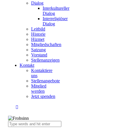
Dialog
Interkultureller
Dialog
Interreligiöser
Dialog
Leitbild
Historie
Hizmet
Mitgliedschaften
Satzung
Vorstand
Stellenanzeigen
Kontakt
Kontaktiere
uns
Stellenangebote
Mitglied
werden
Jetzt spenden